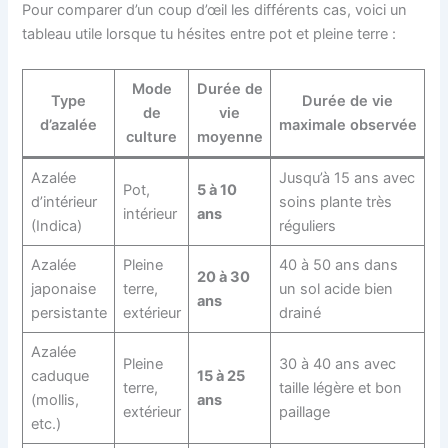
Pour comparer d’un coup d’œil les différents cas, voici un
tableau utile lorsque tu hésites entre pot et pleine terre :
Mode
Durée de
Type
Durée de vie
de
vie
d’azalée
maximale observée
culture
moyenne
Azalée
Jusqu’à 15 ans avec
Pot,
5 à 10
d’intérieur
soins plante très
intérieur
ans
(Indica)
réguliers
Azalée
Pleine
40 à 50 ans dans
20 à 30
japonaise
terre,
un sol acide bien
ans
persistante
extérieur
drainé
Azalée
Pleine
30 à 40 ans avec
caduque
15 à 25
terre,
taille légère et bon
(mollis,
ans
extérieur
paillage
etc.)