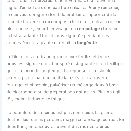
tandis que les nervures restent vertes. C’est souvent le
signe d’un sol ou d’une eau trop calcaire. Pour y remédier,
mieux vaut corriger le fond du problème : apporter de la
terre de bruyère ou du compost de feuilles, utiliser une eau
plus douce et, en pot, envisager un
rempotage
dans un
substrat adapté. Une chlorose ignorée pendant des
années épuise la plante et réduit sa
longévité
.
L’oïdium, ce voile blanc qui recouvre feuilles et jeunes
pousses, signale une atmosphère stagnante et un feuillage
qui reste humide longtemps. La réponse reste simple :
aérer la plante par une petite taille, éviter d’arroser le
feuillage, et si besoin, pulvériser un mélange doux à base
de bicarbonate ou de préparations naturelles. Plus on agit
tôt, moins l’arbuste se fatigue.
La pourriture des racines est plus sournoise. La plante
décline, les feuilles pendent, malgré un arrosage correct. En
dépottant, on découvre souvent des racines brunes,