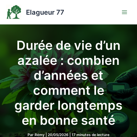
Aller
au
Elagueur 77
contenu
Durée de vie d’un
azalée : combien
d’années et
comment le
garder longtemps
en bonne santé
Par
Rémy
|
20/05/2026
|
17 minutes de lecture