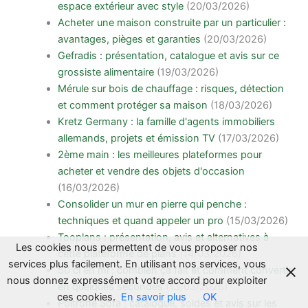
espace extérieur avec style
(20/03/2026)
Acheter une maison construite par un particulier :
avantages, pièges et garanties
(20/03/2026)
Gefradis : présentation, catalogue et avis sur ce
grossiste alimentaire
(19/03/2026)
Mérule sur bois de chauffage : risques, détection
et comment protéger sa maison
(18/03/2026)
Kretz Germany : la famille d'agents immobiliers
allemands, projets et émission TV
(17/03/2026)
2ème main : les meilleures plateformes pour
acheter et vendre des objets d'occasion
(16/03/2026)
Consolider un mur en pierre qui penche :
techniques et quand appeler un pro
(15/03/2026)
Tooplans : présentation, avis et alternatives à
Les cookies nous permettent de vous proposer nos
cette plateforme de plans
(14/03/2026)
services plus facilement. En utilisant nos services, vous
50 cl en ml : combien ça fait et comment convertir
nous donnez expressément votre accord pour exploiter
en quelques secondes
(13/03/2026)
ces cookies.
En savoir plus
OK
Poltrone Sofa : catalogue, soldes et avis sur les