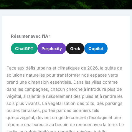
Résumer avec l'IA :
ChatGPT
Perplexity
Grok
Copilot
Face aux défis urbains et climatiques de 2026, la quête de
solutions naturelles pour transformer nos espaces verts
prend une dimension essentielle. Dans les villes comme
dans les campagnes, chacun cherche à introduire plus de
végétal, à ralentir le ruissellement des pluies et à rendre les
sols plus vivants. La végétalisation des toits, des parkings
ou des terrasses, portée par des pionniers tels
qu’ecovegetal, devient un geste concret d’écologie et une
réponse chaleureuse au besoin de renouer avec la terre. Le
jardin, autrefois limité aux parcelles privées, habille