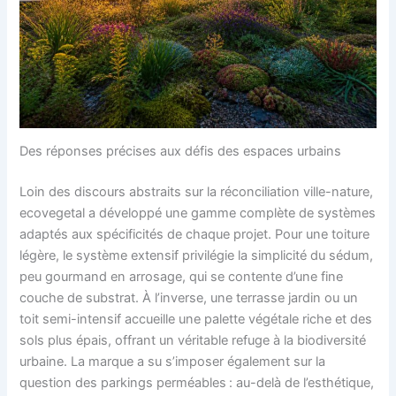
Des réponses précises aux défis des espaces urbains
Loin des discours abstraits sur la réconciliation ville-nature,
ecovegetal a développé une gamme complète de systèmes
adaptés aux spécificités de chaque projet. Pour une toiture
légère, le système extensif privilégie la simplicité du sédum,
peu gourmand en arrosage, qui se contente d’une fine
couche de substrat. À l’inverse, une terrasse jardin ou un
toit semi-intensif accueille une palette végétale riche et des
sols plus épais, offrant un véritable refuge à la biodiversité
urbaine. La marque a su s’imposer également sur la
question des parkings perméables : au-delà de l’esthétique,