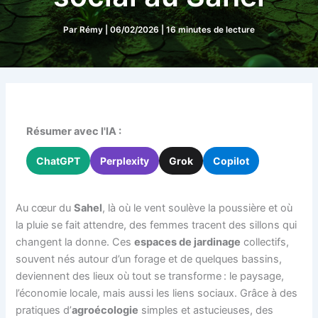
Par
Rémy
|
06/02/2026
|
16 minutes de lecture
Résumer avec l'IA :
ChatGPT
Perplexity
Grok
Copilot
Au cœur du
Sahel
, là où le vent soulève la poussière et où
la pluie se fait attendre, des femmes tracent des sillons qui
changent la donne. Ces
espaces de jardinage
collectifs,
souvent nés autour d’un forage et de quelques bassins,
deviennent des lieux où tout se transforme : le paysage,
l’économie locale, mais aussi les liens sociaux. Grâce à des
pratiques d’
agroécologie
simples et astucieuses, des