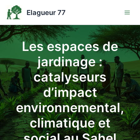
Aller
au
Elagueur 77
contenu
Les espaces de
jardinage :
catalyseurs
d’impact
environnemental,
climatique et
social au Sahel