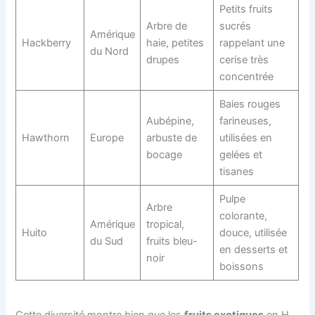
Petits fruits
Arbre de
sucrés
Amérique
Hackberry
haie, petites
rappelant une
du Nord
drupes
cerise très
concentrée
Baies rouges
Aubépine,
farineuses,
Hawthorn
Europe
arbuste de
utilisées en
bocage
gelées et
tisanes
Pulpe
Arbre
colorante,
Amérique
tropical,
Huito
douce, utilisée
du Sud
fruits bleu-
en desserts et
noir
boissons
Cette diversité montre bien que les
fruits exotiques
en H