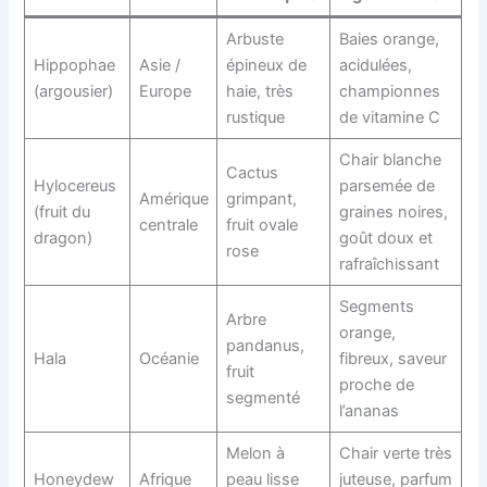
Arbuste
Baies orange,
Hippophae
Asie /
épineux de
acidulées,
(argousier)
Europe
haie, très
championnes
rustique
de vitamine C
Chair blanche
Cactus
Hylocereus
parsemée de
Amérique
grimpant,
(fruit du
graines noires,
centrale
fruit ovale
dragon)
goût doux et
rose
rafraîchissant
Segments
Arbre
orange,
pandanus,
Hala
Océanie
fibreux, saveur
fruit
proche de
segmenté
l’ananas
Melon à
Chair verte très
Honeydew
Afrique
peau lisse
juteuse, parfum