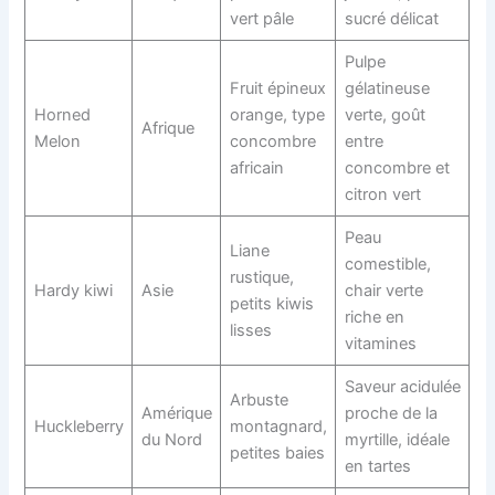
vert pâle
sucré délicat
Pulpe
Fruit épineux
gélatineuse
Horned
orange, type
verte, goût
Afrique
Melon
concombre
entre
africain
concombre et
citron vert
Peau
Liane
comestible,
rustique,
Hardy kiwi
Asie
chair verte
petits kiwis
riche en
lisses
vitamines
Saveur acidulée
Arbuste
Amérique
proche de la
Huckleberry
montagnard,
du Nord
myrtille, idéale
petites baies
en tartes