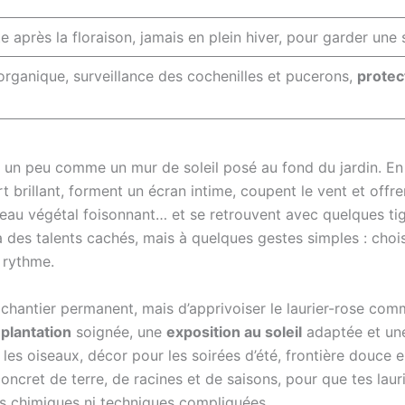
e après la floraison, jamais en plein hiver, pour garder une 
rganique, surveillance des cochenilles et pucerons,
protec
st un peu comme un mur de soleil posé au fond du jardin. En 
t brillant, forment un écran intime, coupent le vent et off
deau végétal foisonnant… et se retrouvent avec quelques ti
s à des talents cachés, mais à quelques gestes simples : cho
 rythme.
n chantier permanent, mais d’apprivoiser le laurier-rose com
e
plantation
soignée, une
exposition au soleil
adaptée et u
r les oiseaux, décor pour les soirées d’été, frontière douce e
cret de terre, de racines et de saisons, pour que tes lauri
ts chimiques ni techniques compliquées.