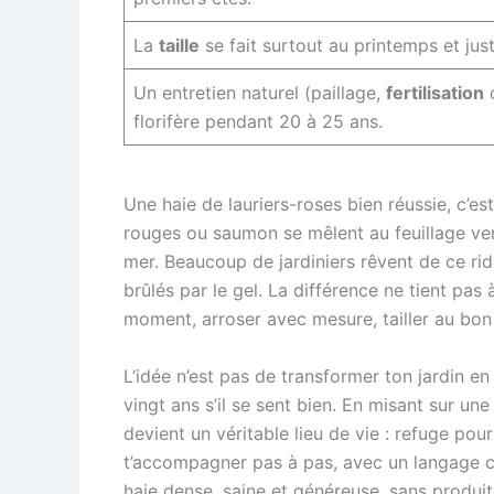
La
taille
se fait surtout au printemps et just
Un entretien naturel (paillage,
fertilisation
o
florifère pendant 20 à 25 ans.
Une haie de lauriers-roses bien réussie, c’e
rouges ou saumon se mêlent au feuillage ver
mer. Beaucoup de jardiniers rêvent de ce ri
brûlés par le gel. La différence ne tient pa
moment, arroser avec mesure, tailler au bon
L’idée n’est pas de transformer ton jardin e
vingt ans s’il se sent bien. En misant sur un
devient un véritable lieu de vie : refuge pou
t’accompagner pas à pas, avec un langage con
haie dense, saine et généreuse, sans produi