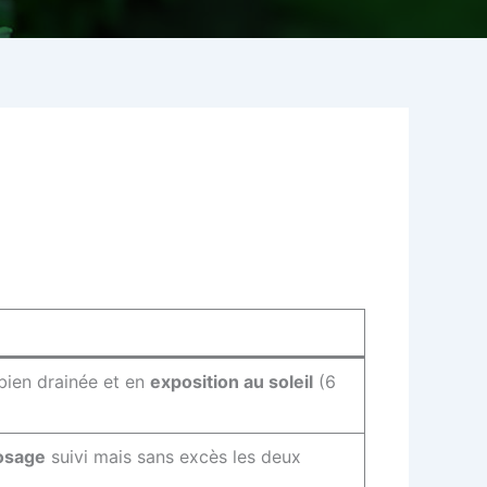
 bien drainée et en
exposition au soleil
(6
osage
suivi mais sans excès les deux