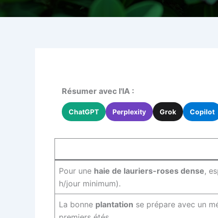
Résumer avec l'IA :
ChatGPT
Perplexity
Grok
Copilot
Pour une
haie de lauriers-roses dense
, e
h/jour minimum).
La bonne
plantation
se prépare avec un mél
premiers étés.