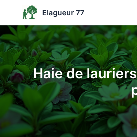
Aller
Elagueur 77
au
contenu
Haie de lauriers