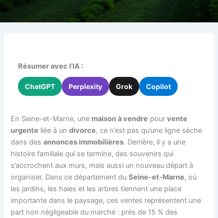
Résumer avec l'IA :
ChatGPT
Perplexity
Grok
Copilot
En Seine-et-Marne, une
maison à vendre
pour
vente
urgente
liée à un
divorce
, ce n’est pas qu’une ligne sèche
dans des
annonces immobilières
. Derrière, il y a une
histoire familiale qui se termine, des souvenirs qui
s’accrochent aux murs, mais aussi un nouveau départ à
organiser. Dans ce département du
Seine-et-Marne
, où
les jardins, les haies et les arbres tiennent une place
importante dans le paysage, ces ventes représentent une
part non négligeable du marché : près de 15 % des