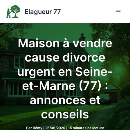
Aller
au
Elagueur 77
contenu
Maison à vendre
cause divorce
urgent en Seine-
et-Marne (77) :
annonces et
conseils
Par
Rémy
|
26/06/2026
|
15 minutes de lecture