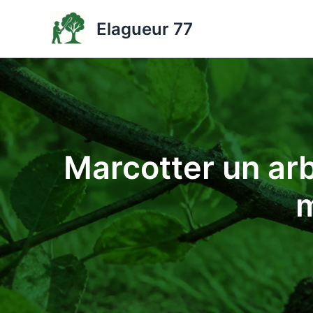
Aller
Elagueur 77
au
contenu
Marcotter un arb
m