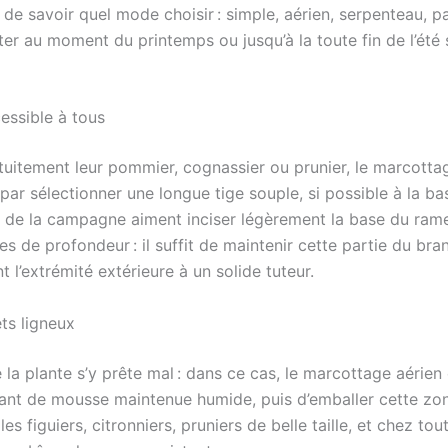
nt de savoir quel mode choisir : simple, aérien, serpenteau,
ter au moment du printemps ou jusqu’à la toute fin de l’été 
essible à tous
atuitement leur pommier, cognassier ou prunier, le marcott
sélectionner une longue tige souple, si possible à la base d
s de la campagne aiment inciser légèrement la base du rameau
es de profondeur : il suffit de maintenir cette partie du bran
t l’extrémité extérieure à un solide tuteur.
ets ligneux
 la plante s’y prête mal : dans ce cas, le marcottage aérien es
ourant de mousse maintenue humide, puis d’emballer cette z
es figuiers, citronniers, pruniers de belle taille, et chez tou