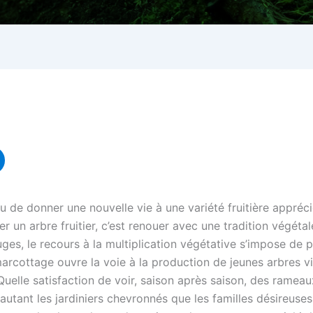
u de donner une nouvelle vie à une variété fruitière appréci
er un arbre fruitier, c’est renouer avec une tradition végéta
ges, le recours à la multiplication végétative s’impose de p
e marcottage ouvre la voie à la production de jeunes arbres 
Quelle satisfaction de voir, saison après saison, des rameau
autant les jardiniers chevronnés que les familles désireuse