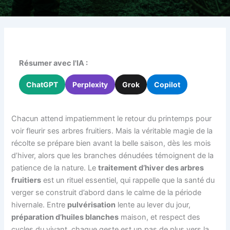
Résumer avec l'IA :
ChatGPT
Perplexity
Grok
Copilot
Chacun attend impatiemment le retour du printemps pour
voir fleurir ses arbres fruitiers. Mais la véritable magie de la
récolte se prépare bien avant la belle saison, dès les mois
d’hiver, alors que les branches dénudées témoignent de la
patience de la nature. Le
traitement d’hiver des arbres
fruitiers
est un rituel essentiel, qui rappelle que la santé du
verger se construit d’abord dans le calme de la période
hivernale. Entre
pulvérisation
lente au lever du jour,
préparation d’huiles blanches
maison, et respect des
cycles du vivant, chaque geste est un pas de plus vers la