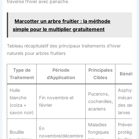
traverse l’hiver avec panache.
Marcotter un arbre fruitier : la méthode
simple pour le multiplier gratuitement
Tableau récapitulatif des principaux traitements d’hiver
naturels pour arbres fruitiers
Type de
Période
Principales
Bénéfic
Traitement
d’Application
Cibles
Huile
Asphyxie
Pucerons,
blanche
Fin novembre et
mécaniqu
cochenilles,
(colza +
février
des œufs 
acariens
savon noir)
larves
Maladies
Préventif,
En
Bouillie
fongiques
protège le
novembre/décembre