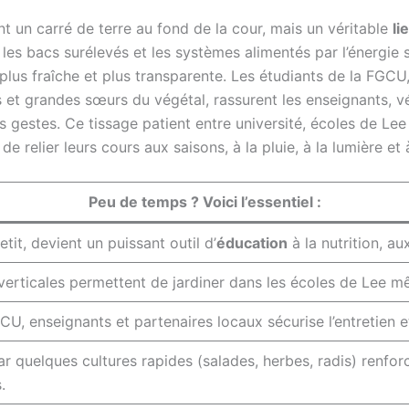
nt un carré de terre au fond de la cour, mais un véritable
li
es bacs surélevés et les systèmes alimentés par l’énergie s
e, plus fraîche et plus transparente. Les étudiants de la FG
t grandes sœurs du végétal, rassurent les enseignants, vérif
 gestes. Ce tissage patient entre université, écoles de Lee
e relier leurs cours aux saisons, à la pluie, à la lumière et 
Peu de temps ? Voici l’essentiel :
tit, devient un puissant outil d’
éducation
à la nutrition, au
erticales permettent de jardiner dans les écoles de Lee mê
U, enseignants et partenaires locaux sécurise l’entretien et
uelques cultures rapides (salades, herbes, radis) renforce 
.