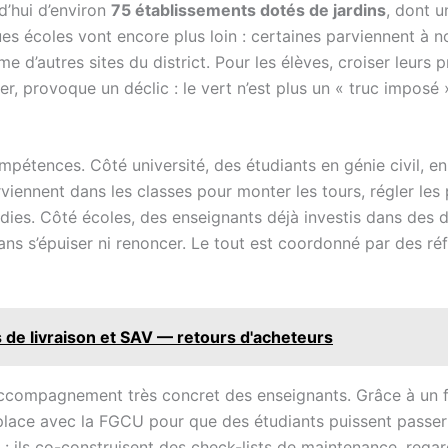
d’hui d’environ
75 établissements dotés de jardins
, dont u
s écoles vont encore plus loin : certaines parviennent à nou
e d’autres sites du district. Pour les élèves, croiser leurs p
, provoque un déclic : le vert n’est plus un « truc imposé », 
pétences. Côté université, des étudiants en génie civil, en 
viennent dans les classes pour monter les tours, régler les 
ies. Côté écoles, des enseignants déjà investis dans des
ans s’épuiser ni renoncer. Le tout est coordonné par des ré
s de livraison et SAV — retours d'acheteurs
 l’accompagnement très concret des enseignants. Grâce à u
lace avec la FGCU pour que des étudiants puissent passer de
» : ils co-construisent des check-lists de maintenance, regarde