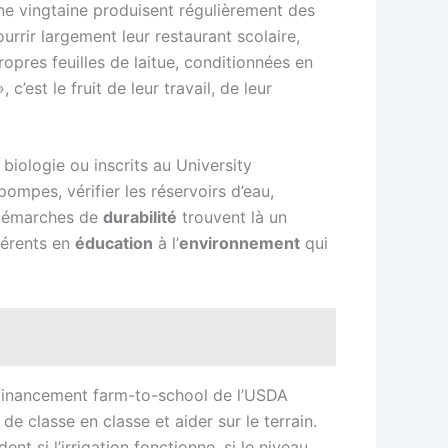
ne vingtaine produisent régulièrement des
rrir largement leur restaurant scolaire,
ropres feuilles de laitue, conditionnées en
c’est le fruit de leur travail, de leur
biologie ou inscrits au University
pompes, vérifier les réservoirs d’eau,
 démarches de
durabilité
trouvent là un
férents en
éducation
à l’
environnement
qui
n financement farm-to-school de l’USDA
 classe en classe et aider sur le terrain.
nt si l’irrigation fonctionne, si le niveau