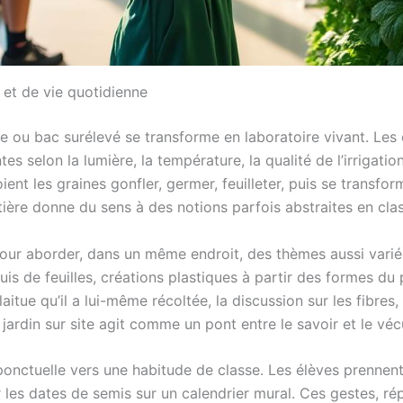
 et de vie quotidienne
e ou bac surélevé se transforme en laboratoire vivant. Les 
s selon la lumière, la température, la qualité de l’irrigatio
nt les graines gonfler, germer, feuilleter, puis se transform
atière donne du sens à des notions parfois abstraites en cla
our aborder, dans un même endroit, des thèmes aussi varié
quis de feuilles, créations plastiques à partir des formes du
tue qu’il a lui-même récoltée, la discussion sur les fibres, 
jardin sur site agit comme un pont entre le savoir et le véc
té ponctuelle vers une habitude de classe. Les élèves prennen
er les dates de semis sur un calendrier mural. Ces gestes, r