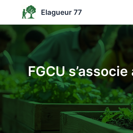
Aller
Elagueur 77
au
contenu
FGCU s’associe 