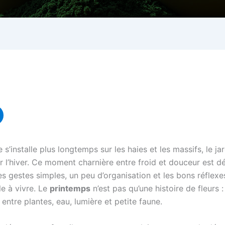
e s’installe plus longtemps sur les haies et les massifs, le 
r l’hiver. Ce moment charnière entre froid et douceur est déci
s gestes simples, un peu d’organisation et les bons réflexe
e à vivre. Le
printemps
n’est pas qu’une histoire de fleurs :
é entre plantes, eau, lumière et petite faune.