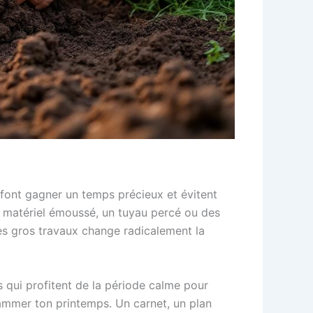
 font gagner un temps précieux et évitent
matériel émoussé, un tuyau percé ou des
les gros travaux change radicalement la
s qui profitent de la période calme pour
rammer ton printemps. Un carnet, un plan