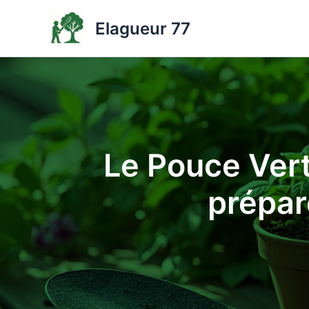
Aller
Elagueur 77
au
contenu
Le Pouce Vert
prépar