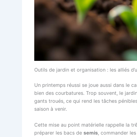
Outils de jardin et organisation : les alliés 
Un printemps réussi se joue aussi dans le 
bien des courbatures. Trop souvent, le jardin
gants troués, ce qui rend les tâches pénibl
saison à venir.
Cette mise au point matérielle rappelle la t
préparer les bacs de
semis
, commander les 