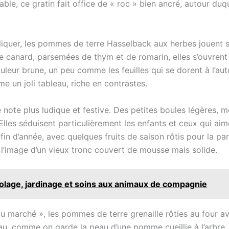
able, ce gratin fait office de « roc » bien ancré, autour duq
uer, les pommes de terre Hasselback aux herbes jouent sur 
e canard, parsemées de thym et de romarin, elles s’ouvrent
uleur brune, un peu comme les feuilles qui se dorent à l’au
e un joli tableau, riche en contrastes.
note plus ludique et festive. Des petites boules légères, m
Elles séduisent particulièrement les enfants et ceux qui aim
in d’année, avec quelques fruits de saison rôtis pour la par
l’image d’un vieux tronc couvert de mousse mais solide.
olage, jardinage et soins aux animaux de compagnie
du marché », les pommes de terre grenaille rôties au four av
au, comme on garde la peau d’une pomme cueillie à l’arbre, 