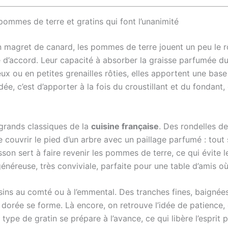
mes de terre et gratins qui font l’unanimité
magret de canard, les pommes de terre jouent un peu le rôle 
e d’accord. Leur capacité à absorber la graisse parfumée du 
x ou en petites grenailles rôties, elles apportent une base
’idée, c’est d’apporter à la fois du croustillant et du fondant
grands classiques de la
cuisine française
. Des rondelles d
e couvrir le pied d’un arbre avec un paillage parfumé : tout
son sert à faire revenir les pommes de terre, ce qui évite le
 généreuse, très conviviale, parfaite pour une table d’amis où
ousins au comté ou à l’emmental. Des tranches fines, baignée
 dorée se forme. Là encore, on retrouve l’idée de patience
ype de gratin se prépare à l’avance, ce qui libère l’esprit 