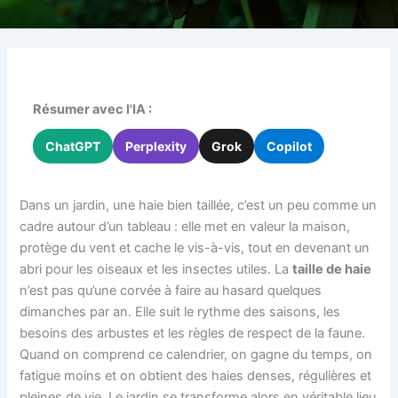
Résumer avec l'IA :
ChatGPT
Perplexity
Grok
Copilot
Dans un jardin, une haie bien taillée, c’est un peu comme un
cadre autour d’un tableau : elle met en valeur la maison,
protège du vent et cache le vis-à-vis, tout en devenant un
abri pour les oiseaux et les insectes utiles. La
taille de haie
n’est pas qu’une corvée à faire au hasard quelques
dimanches par an. Elle suit le rythme des saisons, les
besoins des arbustes et les règles de respect de la faune.
Quand on comprend ce calendrier, on gagne du temps, on
fatigue moins et on obtient des haies denses, régulières et
pleines de vie. Le jardin se transforme alors en véritable lieu