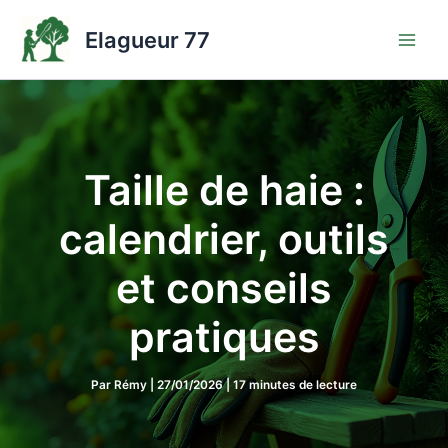
Aller
au
Elagueur 77
contenu
Taille de haie :
calendrier, outils
et conseils
pratiques
Par
Rémy
|
27/01/2026
|
17 minutes de lecture