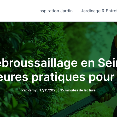
Inspiration Jardin
Jardinage & Entre
ébroussaillage en Se
eures pratiques pou
Par
Rémy
|
17/11/2025
|
15 minutes de lecture