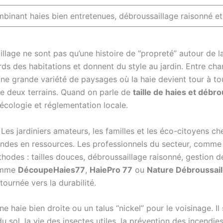
inant haies bien entretenues, débroussaillage raisonné et b
illage ne sont pas qu’une histoire de “propreté” autour de 
rds des habitations et donnent du style au jardin. Entre cha
ne grande variété de paysages où la haie devient tour à tou
tre deux terrains. Quand on parle de
taille de haies et déb
, écologie et réglementation locale.
Les jardiniers amateurs, les familles et les éco-citoyens ch
ndes en ressources. Les professionnels du secteur, comm
thodes : tailles douces, débroussaillage raisonné, gestion d
comme
DécoupeHaies77
,
HaiePro 77
ou
Nature Débroussail
 tournée vers la durabilité.
une haie bien droite ou un talus “nickel” pour le voisinage. I
u sol, la vie des insectes utiles, la prévention des incendie