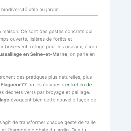
iodiversité utile au jardin.
la maison. Ce sont des gestes concrets qui
mps ouverts, lisières de forêts et
r brise-vent, refuge pour les oiseaux, écran
roussaillage en Seine-et-Marne
, on parle en
erchent des pratiques plus naturelles, plus
e
Elagueur77
ou les équipes d’
entretien de
es déchets verts par broyage et paillage.
lage
évoquent bien cette nouvelle façon de
l s’agit de transformer chaque geste de taille
s et l’harmonie globale du jardin. Que tu