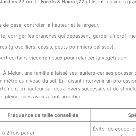
 Jardins 77
ou de
Forêts & Haies [77
utilisent plusieurs gra
 de base, contrôler la hauteur et la largeur.
té, corriger les branches qui dépassent, garder un profil ne
ères (groseilliers, cassis, petits pommiers palissés).
urt certains vieux rameaux pour relancer la végétation.
 Melun, une famille a laissé ses lauriers-cerises pousser c
n mètre au niveau du sol. En faisant intervenir un professi
r fortement en hauteur sur deux hivers successifs et de stimu
te pleine, sans avoir à tout arracher.
Fréquence de taille conseillée
Spé
Éviter de couper da
1 à 2 fois par an