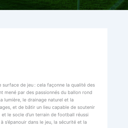
e surface de jeu : cela façonne la qualité des
t mené par des passionnés du ballon rond
a lumière, le drainage naturel et la
ages, et de bâtir un lieu capable de soutenir
et le socle d’un terrain de football réussi
 s’épanouir dans le jeu, la sécurité et la