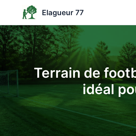
Aller
Elagueur 77
au
contenu
Terrain de foot
idéal p