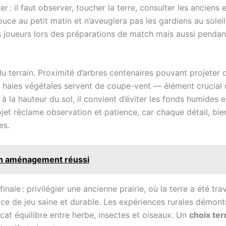
ier : il faut observer, toucher la terre, consulter les anciens
 douce au petit matin et n’aveuglera pas les gardiens au sole
des joueurs lors des préparations de match mais aussi pendan
du terrain. Proximité d’arbres centenaires pouvant projeter d
Les haies végétales servent de coupe-vent — élément crucial
 à la hauteur du sol, il convient d’éviter les fonds humides e
ojet réclame observation et patience, car chaque détail, bie
es.
 un aménagement réussi
inale : privilégier une ancienne prairie, où la terre a été tr
face de jeu saine et durable. Les expériences rurales démont
licat équilibre entre herbe, insectes et oiseaux. Un
choix ter