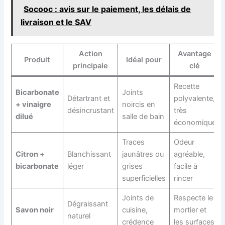
Socooc : avis sur le paiement, les délais de
livraison et le SAV
Action
Avantage
Produit
Idéal pour
principale
clé
Recette
Bicarbonate
Joints
Détartrant et
polyvalente,
+ vinaigre
noircis en
désincrustant
très
dilué
salle de bain
économique
Traces
Odeur
Citron +
Blanchissant
jaunâtres ou
agréable,
bicarbonate
léger
grises
facile à
superficielles
rincer
Joints de
Respecte le
Dégraissant
Savon noir
cuisine,
mortier et
naturel
crédence
les surfaces