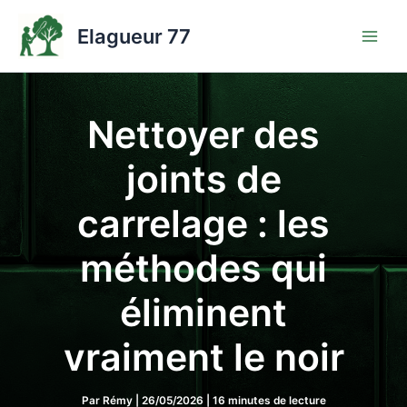
Aller
au
Elagueur 77
contenu
Nettoyer des
joints de
carrelage : les
méthodes qui
éliminent
vraiment le noir
Par
Rémy
|
26/05/2026
|
16 minutes de lecture